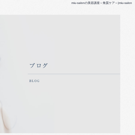
miu-salonの美容講座～角質ケア～|miu-salon