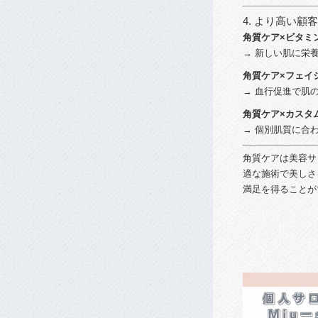
4.
より
高い
顧客
角質
ケア×
ビタミ
→
新しい
肌
に
栄
角質
ケア×
フェ
イ
→
血行
促進
で
肌
角質
ケア×
カスタ
→
個別
肌
質
に
合
角質
ケア
は
美容
サ
適
な
施術
で
美
し
さ
満足
を
得る
こと
が