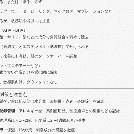
る」
または「
削る」
方式
ラブ、
ウォーター
ピ
ー
リング、
マイクロ
ダ
ー
マ
ブ
レ
ー
ション
など
る
が、
敏感
肌
や
薄
肌
に
は
注意
（
AHA・
BHA）
酸・
サリチル酸
など
の
成分
で
角質
結合
を
弱
め
て
除去
（
高
濃度）
と
エステ
レベル（
低
濃度）
で
分け
られる
ミ
改善
に
も
有効、
肌
の
ターン
オーバー
を
調整
ン・
プロテアーゼ
など）
素
で
古い
角質
だけ
を
選択
的
に
除去
、
敏感
肌
向け。
ダウン
タイム
なし
対策
と
注意
点
質
ケア
前
に
肌
状態（
水分
量・
皮脂
量・
赤み・
炎症
等）
を
確認
記録
管理
：
アレルギー
歴、
薬剤
使用
歴、
医療
施術
と
の
重複
など
も
記録
物理系
は
月
1〜
2
回、
化学
系
は
2〜
4
週間
おき
が
基本
導
：
保
湿・
UV
対策・
刺激
成分
の
回避
を
徹底