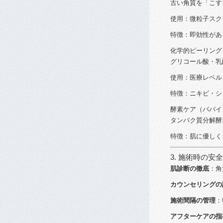
古い
角質
を「
こ
す
使用：
微粒子
スク
特徴：
即効
性
が
あ
化学
的
ピーリング
グリコール
酸・
乳
使用：
医療
レベル
特徴：
ニキビ・
シ
酵素
ケア（
パパ
イ
タンパク質
分解
酵
特徴：
肌
に
優
しく
3.
施術
時
の
安全
肌
診断
の
徹底
：
角
カウンセリング
の
施術
間隔
の
管理
：
アフターケア
の
指