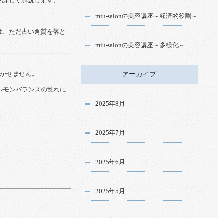
を
詳
しく
解説
し
ます。
miu-salonの美容講座～経済的役割～
は、
ただ
古い
角質
を
落と
miu-salonの美容講座～多様化～
か
せ
ま
せん。
アーカイブ
ルモン
バランス
の
乱れ
に
2025年8月
2025年7月
2025年6月
。
2025年5月