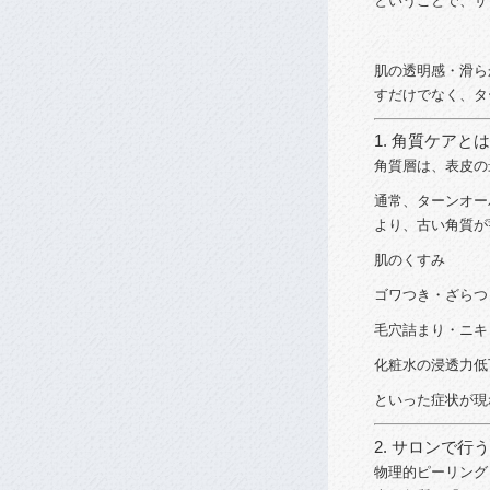
ということで、
サ
肌
の
透明
感・
滑ら
す
だけ
で
なく、
タ
1.
角質
ケア
と
は
角質層
は、
表皮
の
通常、
ターン
オー
より、
古い
角質
が
肌
の
く
すみ
ゴ
ワ
つき・
ざら
つ
毛穴
詰まり・
ニキ
化粧
水
の
浸透
力
低
といった
症状
が
現
2.
サロン
で
行う
物理
的
ピーリング