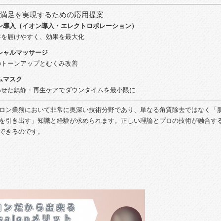
満足
を
実現
する
ため
の
応用
提案
ン
導入（
イオン
導入・
エ
レ
ク
トロ
ポ
レ
ー
ション）
養
を
届け
や
すく、
効果
を
最大
化
シ
ャ
ル
マッサージ
の
トーン
アップ
と
むく
み
改善
ム
マスク
わせ
た
鎮静・
再生
ケア
で
ダウン
タイム
を
最小限
に
ロン
業務
において
非常
に
奥深い
技術
分野
で
あり、
単なる
角質
除去
では
なく「
を
引き出す」
知識
と
経験
が
求め
ら
れ
ます。
正しい
理論
と
プロ
の
技術
が
融合
す
できる
の
です。