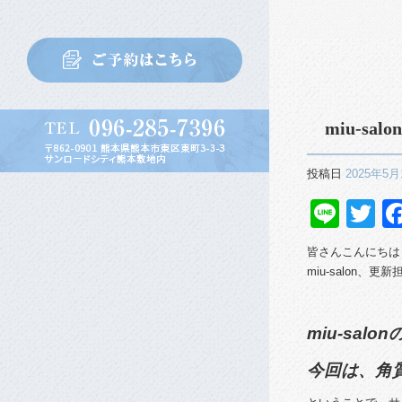
miu-s
投稿日
2025年5月
Line
Tw
皆さんこんにちは
miu-salon、
miu-sal
今回は、
角