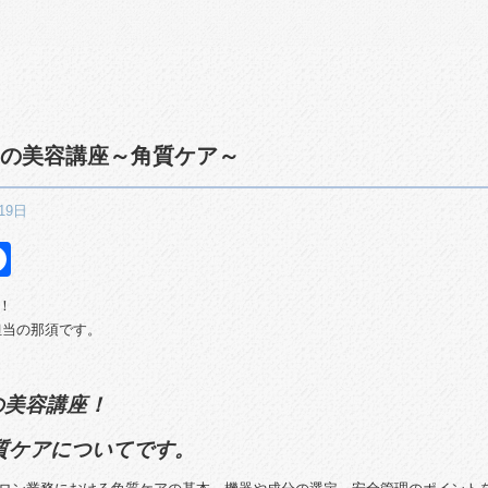
alonの美容講座～角質ケア～
19日
itter
Facebook
！
更新担当の那須です。
onの美容講座！
質
ケア
についてです。