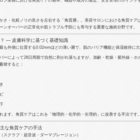
ロン
業務
における
角質
ケア
の
基本、
機器
や
成分
の
選定、
安全
管理
の
ポイント
か
さ・
化粧
ノリ
の
良さ
を
左右
する「
角質層」。
美容
サロン
における
角質
ケア
ーン
オーバー
の
正常化
や
肌
トラブル
予防
に
も
寄与
する
重要
な
施術
分野
です。
？ ―
皮膚
科学
に
基づく
基礎
知識
最も
外側
に
位置
する
0.02mm
ほど
の
薄い
層
で、
肌
の
バリア
機能
と
保
湿
維持
に
欠
バー
によって
28
日
周期
で
自然
に
剥
がれ
落ち
ます
が、
加
齢・
乾燥・
紫外線・
ホ
蓄積
すると：
き
ビ
下
れ
ます。
角質
ケア
は
これ
を「
物理
的・
化学
的・
生理
的」
に
改善
する
手法
です
主
な
角質
ケア
の
手法
（
スク
ラブ・
超音波・
ダ
ー
マ
ブ
レ
ージ
ョン）