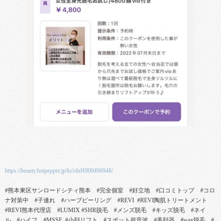
https://beauty.hotpepper.jp/kr/slnH000496948/
#熊本東区サンロードシティ熊本 #完全個室 #好立地 #口コミトップ #コロ
ナ対策中 #子連れ #ハーブピーリング #REVI #REVI陶肌トリートメント
#REVI熊本代理店 #LUMIX #SHR脱毛 #メンズ脱毛 #キッズ脱毛 #ネイ
ル #ハイフ #MSSF #小顔リフト #スポット超音波 #美顔器 #wax脱毛 #