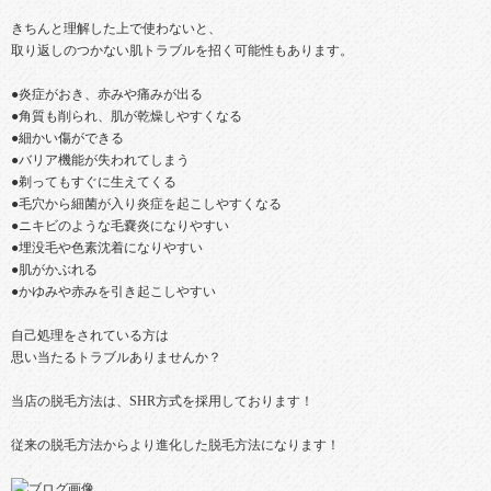
きちんと理解した上で使わないと、
取り返しのつかない肌トラブルを招く可能性もあります。
●炎症がおき、赤みや痛みが出る
●角質も削られ、肌が乾燥しやすくなる
●細かい傷ができる
●バリア機能が失われてしまう
●剃ってもすぐに生えてくる
●毛穴から細菌が入り炎症を起こしやすくなる
●ニキビのような毛嚢炎になりやすい
●埋没毛や色素沈着になりやすい
●肌がかぶれる
●かゆみや赤みを引き起こしやすい
自己処理をされている方は
思い当たるトラブルありませんか？
当店の脱毛方法は、SHR方式を採用しております！
従来の脱毛方法からより進化した脱毛方法になります！