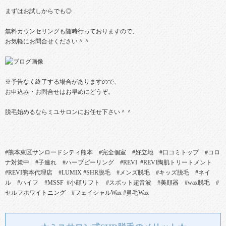
まずはお試しからでも◎
無料カウンセリングも随時行っておりますので、
お気軽にお問合せください＾＾
※予告なく終了する場合がありますので、
お申込み・お問合せはお早めにどうぞ。
脱毛始めるならミユサロンにお任せ下さい＾＾
#熊本東区サンロードシティ熊本 #完全個室 #好立地 #口コミトップ #コロ
ナ対策中 #子連れ #ハーブピーリング #REVI #REVI陶肌トリートメント
#REVI熊本代理店 #LUMIX #SHR脱毛 #メンズ脱毛 #キッズ脱毛 #ネイ
ル #ハイフ #MSSF #小顔リフト #スポット超音波 #美顔器 #wax脱毛 #
セルフホワイトニング #フェイシャルWax #鼻毛Wax